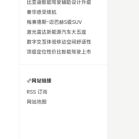
比亚迪
智能驾驶辅助
设计升级
奢华感受
续航
梅赛德斯-迈巴赫S级
SUV
激光雷达
新能源汽车
大五座
数字交互体验
移动空间
舒适性
顶级定位
性价比
智能驾驶
上市
网站链接
RSS 订阅
网站地图