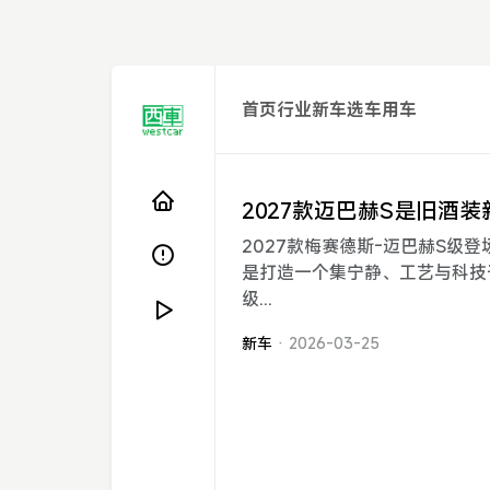
首页
行业
新车
选车
用车
2027款迈巴赫S是旧酒
2027款梅赛德斯-迈巴赫S级
是打造一个集宁静、工艺与科技
级...
新车
· 2026-03-25