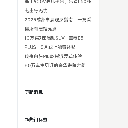
基于900V高压平台，乐道L60纯
电出行无忧
2025成都车展观展指南，一篇看
懂所有展馆亮点
10万买7座混动SUV，蓝电E5
PLUS，8月线上能薅补贴
传祺向往M8乾崑沉浸式体验：
80万车主见证的豪华进阶之路
新消息
热门标签